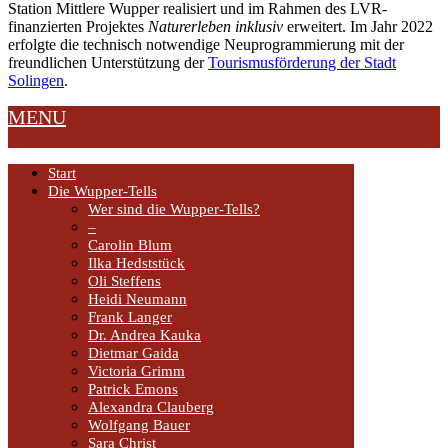
Station Mittlere Wupper realisiert und im Rahmen des LVR-
finanzierten Projektes
Naturerleben inklusiv
erweitert. Im Jahr 2022
erfolgte die technisch notwendige Neuprogrammierung mit der
freundlichen Unterstützung der
Tourismusförderung der Stadt
Solingen
.
MENU
Start
Die Wupper-Tells
Wer sind die Wupper-Tells?
–
Carolin Blum
Ilka Hedststück
Oli Steffens
Heidi Neumann
Frank Langer
Dr. Andrea Kauka
Dietmar Gaida
Victoria Grimm
Patrick Emons
Alexandra Clauberg
Wolfgang Bauer
Sara Christ